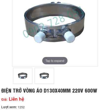
Tap to expand
Tap to expand
ĐIỆN TRỞ VÒNG ÁO D130X40MM 220V 600W
Liên hệ
Giá:
Lượt xem:
1252