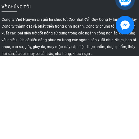
VỀ CHÚNG TÔI
Công ty Việt Nguyễn xin gửi lời chúc tốt đẹp nhất đến Quý Công ty, kính chúc Quý
Công ty thành đạt và phát triển trong kinh doanh. Công ty chúng tôi chuyên sản
xuất các loại điện trở đốt nóng sử dụng trong các ngành công nghiệp, dân dụng
với nhiều kích cỡ kiểu dáng phục vụ trong các ngành sản xuất như: Nhựa, bao bì
nhựa, cao su, giấy, giày da, may mặc, dây cáp điện, thực phẩm, dược phẩm, thủy
hải sản, ắc qui, máy ép củi trấu, nhà hàng, khách sạn …
DM SẢN PHẨM
CẢM BIẾN NHIỆT ĐỘ
ĐIỆN TRỞ SẤY
ĐIỆN TRỞ NỒI HƠI
ĐIỆN TRỞ ĐÚC
ĐIỆN TRỞ VÒNG
ĐIỆN TRỞ ĐỐT KHÔ
ĐIỆN TRỞ CÁNH TẢN NHIỆT
CẢM BIẾT NHIỆT ĐỘ
ĐIỆN TRỞ VÒNG DẸP