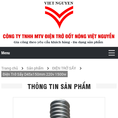
Menu
Trang chủ
Sản phẩm
ĐIỆN TRỞ SẤY
Điện Trở Sấy D45x150mm 220v 1500w
THÔNG TIN SẢN PHẨM