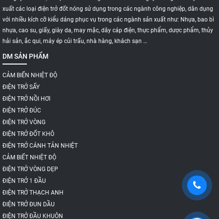
xuất các loại điện trở đốt nóng sử dụng trong các ngành công nghiệp, dân dụng
với nhiều kích cỡ kiểu dáng phục vụ trong các ngành sản xuất như: Nhựa, bao bì
nhựa, cao su, giấy, giày da, may mặc, dây cáp điện, thực phẩm, dược phẩm, thủy
hải sản, ắc qui, máy ép củi trấu, nhà hàng, khách sạn …
DM SẢN PHẨM
CẢM BIẾN NHIỆT ĐỘ
ĐIỆN TRỞ SẤY
ĐIỆN TRỞ NỒI HƠI
ĐIỆN TRỞ ĐÚC
ĐIỆN TRỞ VÒNG
ĐIỆN TRỞ ĐỐT KHÔ
ĐIỆN TRỞ CÁNH TẢN NHIỆT
CẢM BIẾT NHIỆT ĐỘ
ĐIỆN TRỞ VÒNG DẸP
ĐIỆN TRỞ 1 ĐẦU
ĐIỆN TRỞ THẠCH ANH
ĐIỆN TRỞ ĐUN DẦU
ĐIỆN TRỞ ĐẦU KHUÔN