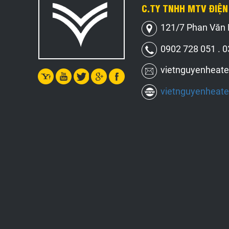
C.TY TNHH MTV ĐIỆN
121/7 Phan Văn K
0902 728 051 . 0
vietnguyenheat
vietnguyenheat