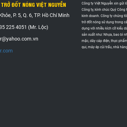
 TRỞ ĐỐT NÓNG VIỆT NGUYỄN
Công ty Việt Nguyễn xin gửi l
Công ty, kính chúc Quý Công t
hỏe, P. 5, Q. 6, TP. Hồ Chí Minh
kinh doanh. Công ty chúng tô
trở đốt nóng sử dụng trong c
35 225 4051 (Mr. Lộc)
dụng với nhiều kích cỡ kiểu 
sản xuất như: Nhựa, bao bì nh
er@yahoo.com.vn
mặc, dây cáp điện, thực phẩm
qui, máy ép củi trấu, nhà hàn
er.com