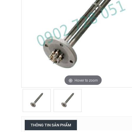
Hover to zoom
Hover to zoom
THÔNG TIN SẢN PHẨM