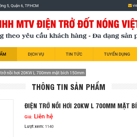
ờng 5, Quận 6, TP.HCM
vi
HẨM
DỊCH VỤ
TIN TỨC
TUYỂN DỤNG
 trở nồi hơi 20KW L 700mm mặt bích 150mm
THÔNG TIN SẢN PHẨM
ĐIỆN TRỞ NỒI HƠI 20KW L 700MM MẶT 
Liên hệ
Giá:
Lượt xem:
1140