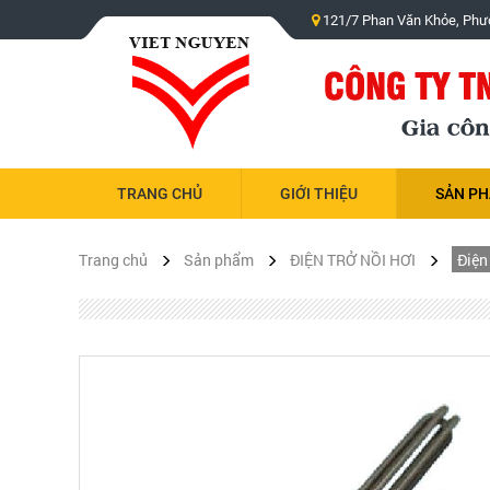
121/7 Phan Văn Khỏe, Phư
TRANG CHỦ
GIỚI THIỆU
SẢN P
Trang chủ
Sản phẩm
ĐIỆN TRỞ NỒI HƠI
Điện