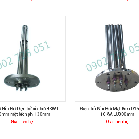
ở Nồi HơiĐiện trở nồi hơi 9KW L
Điện Trở Nồi Hơi Mặt Bích D1
0mm mặt bích phi 130mm
18KW, LU300mm
Giá: Liên hệ
Giá: Liên hệ