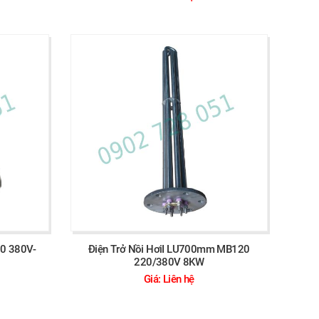
50 380V-
Điện Trở Nồi HơiI LU700mm MB120
220/380V 8KW
Giá: Liên hệ