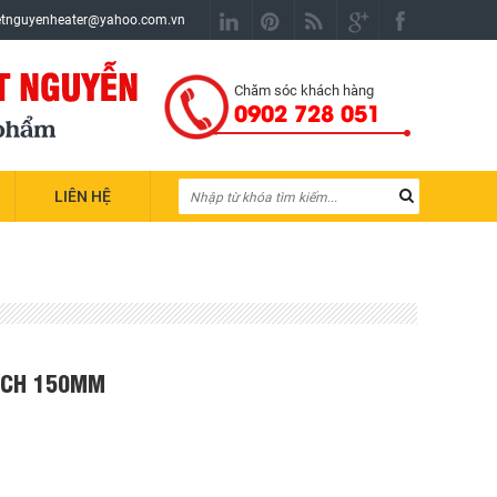
etnguyenheater@yahoo.com.vn
Chăm sóc khách hàng
0902 728 051
LIÊN HỆ
BÍCH 150MM