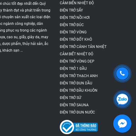
CẢM BIẾN NHIỆT ĐỘ
ời chúc tốt đẹp nhất đến Quý
y thành đạt và phát triển trong
ĐIỆN TRỞ SẤY
i chuyên sản xuất các loại điện
ĐIỆN TRỞ NỒI HƠI
ác ngành công nghiệp, dân
ĐIỆN TRỞ ĐÚC
dáng phục vụ trong các ngành
ĐIỆN TRỞ VÒNG
ựa, cao su, giấy, giày da, may
ĐIỆN TRỞ ĐỐT KHÔ
, dược phẩm, thủy hải sản, ắc
ĐIỆN TRỞ CÁNH TẢN NHIỆT
g, khách sạn …
CẢM BIẾT NHIỆT ĐỘ
ĐIỆN TRỞ VÒNG DẸP
ĐIỆN TRỞ 1 ĐẦU
ĐIỆN TRỞ THẠCH ANH
ĐIỆN TRỞ ĐUN DẦU
ĐIỆN TRỞ ĐẦU KHUÔN
ĐIỆN TRỞ SỨ
ĐIỆN TRỞ SAUNA
ĐIỆN TRỞ ĐUN NƯỚC