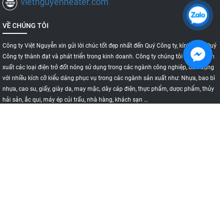
vietnguyenheater.com
VỀ CHÚNG TÔI
Công ty Việt Nguyễn xin gửi lời chúc tốt đẹp nhất đến Quý Công ty, kính chúc Quý
Công ty thành đạt và phát triển trong kinh doanh. Công ty chúng tôi chuyên sản
xuất các loại điện trở đốt nóng sử dụng trong các ngành công nghiệp, dân dụng
với nhiều kích cỡ kiểu dáng phục vụ trong các ngành sản xuất như: Nhựa, bao bì
nhựa, cao su, giấy, giày da, may mặc, dây cáp điện, thực phẩm, dược phẩm, thủy
hải sản, ắc qui, máy ép củi trấu, nhà hàng, khách sạn …
DM SẢN PHẨM
CẢM BIẾN NHIỆT ĐỘ
ĐIỆN TRỞ SẤY
ĐIỆN TRỞ NỒI HƠI
ĐIỆN TRỞ ĐÚC
ĐIỆN TRỞ VÒNG
ĐIỆN TRỞ ĐỐT KHÔ
ĐIỆN TRỞ CÁNH TẢN NHIỆT
CẢM BIẾT NHIỆT ĐỘ