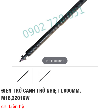
Tap to expand
Tap to expand
ĐIỆN TRỞ CÁNH TRỞ NHIỆT L800MM,
M16,2201KW
Liên hệ
Giá: